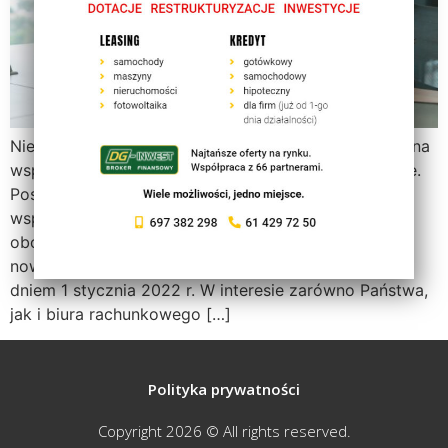
Nie stawiamy pytania, CZY nowy Polski Ład wpłynie na
współpracę z biurem rachunkowym, bo to jest pewne.
Postaramy się wskazać, jak istotna jest pełna
współpraca z biurem rachunkowym, w celu realizacji
obowiązków podatkowych i ubezpieczeniowych w
nowej rzeczywistości podatkowej, która nastąpi z
dniem 1 stycznia 2022 r. W interesie zarówno Państwa,
jak i biura rachunkowego […]
Polityka prywatności
Copyright 2026 © All rights reserved.